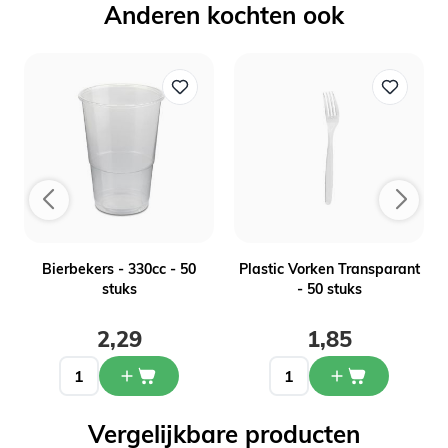
Anderen kochten ook
-
Bierbekers - 330cc - 50
Plastic Vorken Transparant
stuks
- 50 stuks
2,29
1,85
Vergelijkbare producten