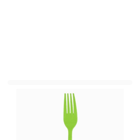
Plastic Vorken Groen (20st)
Art. nr. 1807-2GROEN
Informeer mij wanneer dit product op voorraad is
Variant