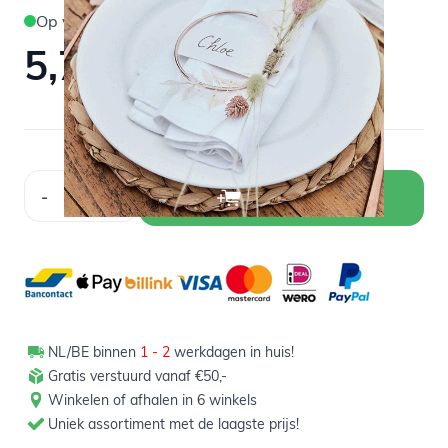
Op voorraad
5,79
Verpakt per 4 stuks
Aantal
-
+
In winkelwagen
NL/BE binnen
1 - 2
werkdagen in huis!
Gratis verstuurd vanaf €50,-
Winkelen of afhalen in 6 winkels
Uniek assortiment met de laagste prijs!