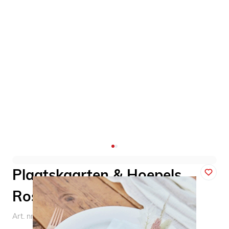
Plaatskaarten & Hoepels
Roségoud Ginger Ray (4st)
Art. nr. PAM-516