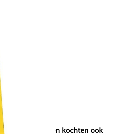
utje of snoepjes in te doen.
4
stuks
Anderen kochten ook