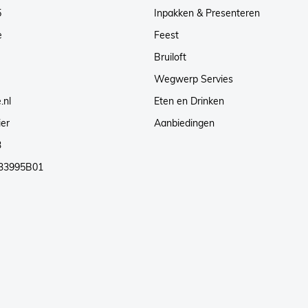
5
Inpakken & Presenteren
e
Feest
Bruiloft
Wegwerp Servies
.nl
Eten en Drinken
ier
Aanbiedingen
3
33995B01