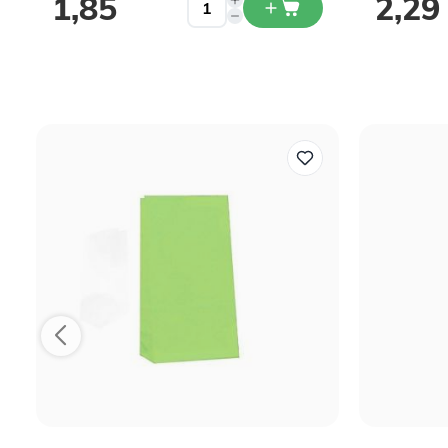
1,85
2,29