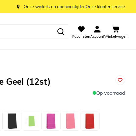
Onze winkels en openingstijden
Onze klantenservice
Favorieten
Account
Winkelwagen
e Geel (12st)
Op voorraad