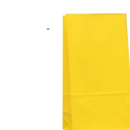
Papieren zakjes in verschillende kleuren. Handig om er een cadea
Het zakje is 9 x 6 x 18 cm groot en verpakt per 12 stuks.
Meer informatie
EAN
878891115095
Kleur
Geel
Materiaal
Papier
Verpakt per
Verpakt per 12 
Afmetingen
9 x 6 x 18 cm
Reviews