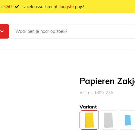
naf
€50,-
Uniek assortiment,
laagste
prijs!
Papieren Zakj
Art. nr. 1809-27A
Variant