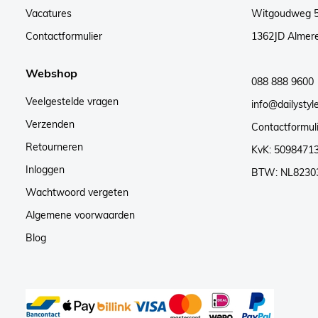
Vacatures
Witgoudweg 
Contactformulier
1362JD Almer
Webshop
088 888 9600
Veelgestelde vragen
info@dailystyle
Verzenden
Contactformul
Retourneren
KvK: 5098471
Inloggen
BTW: NL8230
Wachtwoord vergeten
Algemene voorwaarden
Blog