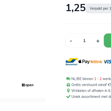
1,25
Verpakt per 
Aantal
-
+
NL/BE binnen
1 - 2
werkd
Gratis verstuurd vanaf €5
open
Winkelen of afhalen in 6
Uniek assortiment met de