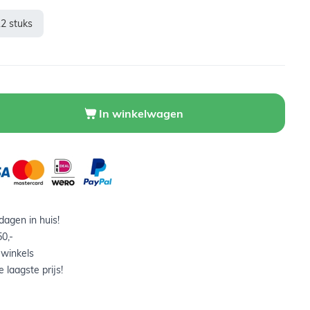
12 stuks
In winkelwagen
agen in huis!
0,-
 winkels
 laagste prijs!