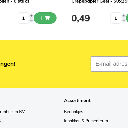
ollen - 6 stuks
Crêpepapier Geel - 50x2
0,49
E-mail adres
ingen!
Assortiment
arenhuizen BV
Bedankjes
5
Inpakken & Presenteren