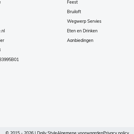
e
Feest
Bruiloft
Wegwerp Servies
.nl
Eten en Drinken
ier
Aanbiedingen
3
33995B01
© 2015 - 2026 | Daily Style
Algemene voorwaarden
Privacy policy