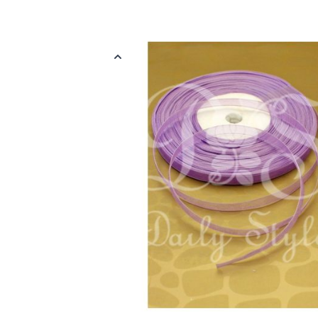
Organzalint van 6mm in het paars. Op één rol zit 45,6 m lint.
Meer informatie
EAN
692536412502
Verpakt per
Verpakt per 45
Kleur
Paars
Materiaal
Organza
Afmetingen
6 mm x 45,6 m
Reviews