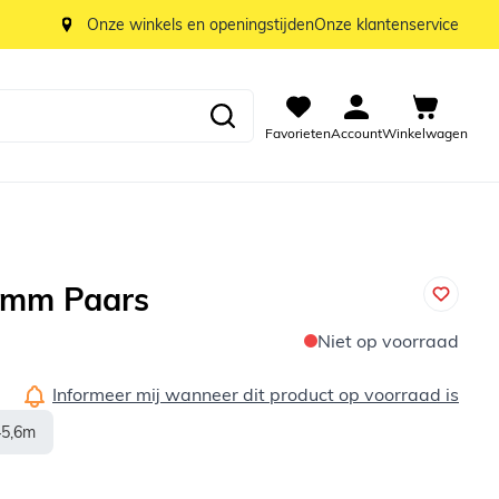
Onze winkels en openingstijden
Onze klantenservice
Favorieten
Account
Winkelwagen
6mm Paars
Niet op voorraad
Informeer mij wanneer dit product op voorraad is
45,6m