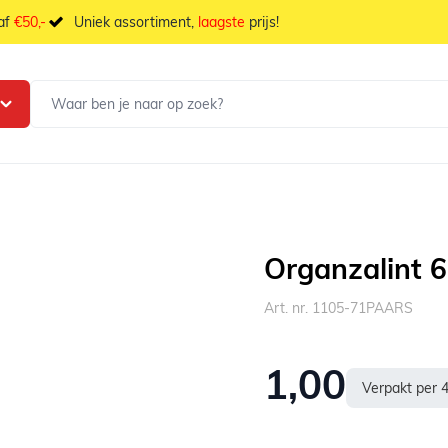
naf
€50,-
Uniek assortiment,
laagste
prijs!
Organzalint 
Art. nr. 1105-71PAARS
1,00
Verpakt per 