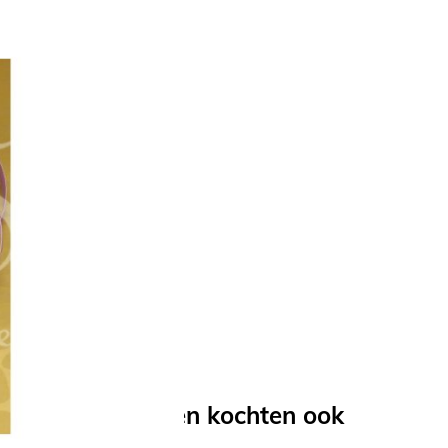
9PAARS
,6m
Anderen kochten ook