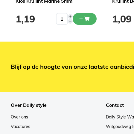
Klos Krullint Marine 5mm
Krullint B
1,19
1,09
Blijf op de hoogte van onze laatste aanbied
Over Daily style
Contact
Over ons
Daily Style W
Vacatures
Witgoudweg 