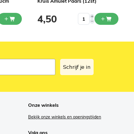
50cm
Kruis Amulet Paars (12st)
4,50
Schrijf je in
Onze winkels
Bekijk onze winkels en openingstijden
Volg ons