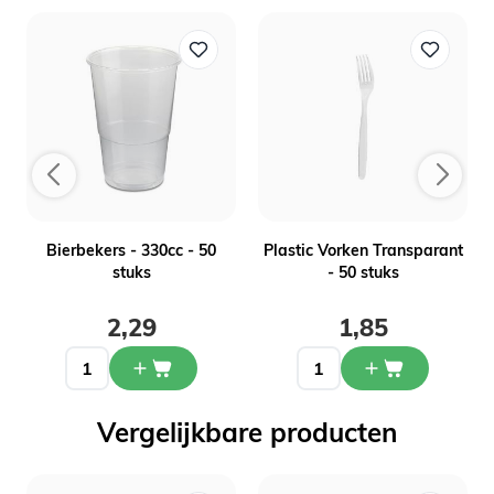
-
Bierbekers - 330cc - 50
Plastic Vorken Transparant
stuks
- 50 stuks
2,29
1,85
Vergelijkbare producten