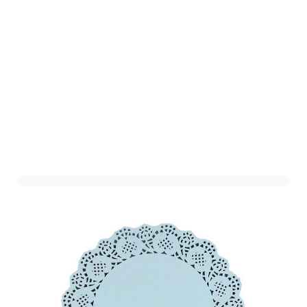
Onderlegger Rond Blauw
ø26cm (10st)
Art. nr. 1809-5BLAUW
Variant