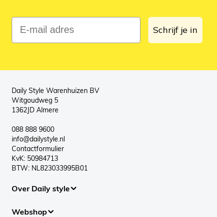
E-mail adres
Schrijf je in
Daily Style Warenhuizen BV
Witgoudweg 5
1362JD Almere
088 888 9600
info@dailystyle.nl
Contactformulier
KvK: 50984713
BTW: NL823033995B01
Over Daily style
Webshop