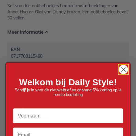
Set van drie notitieboekjes bedrukt met afbeeldingen van
Anna, Elsa en Olaf van Disney Frozen. Eén notitieboekje bevat
30 vellen.
Meer informatie
EAN
8717703115468
Kleur
Mix
Welkom bij Daily Style!
Schrijf je in voor de nieuwsbrief en ontvang 5% korting op je
Materiaal
eerste bestelling
Papier
Verpakt per
Voornaam
Verpakt per 3 stuks
Email