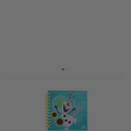
Notitieboekjes Disney
Frozen (3st)
Art. nr. 115468F
Informeer mij wanneer dit product op voorraad is
Niet op voorraad