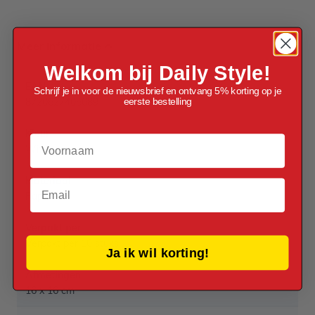
Meer informatie
Welkom bij Daily Style!
EAN
Schrijf je in voor de nieuwsbrief en ontvang 5% korting op je
eerste bestelling
8720627405089
Kleur
Voornaam
Wit
Materiaal
Email
Papier
Verpakt per
Verpakt per 10 stuks
Ja ik wil korting!
Afmetingen
16 x 16 cm