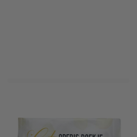
Natte Doekjes - 10 stuks
Art. nr. 1110-171
Op voorraad
0,75
Verpakt per 10 stuks