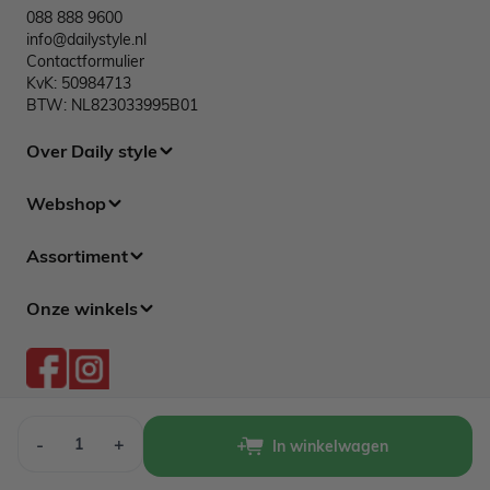
088 888 9600
info@dailystyle.nl
Contactformulier
KvK: 50984713
BTW: NL823033995B01
Over Daily style
Webshop
Assortiment
Onze winkels
Aantal
-
+
In winkelwagen
© 2015 - 2026 | Daily Style
Algemene voorwaarden
Privacy policy