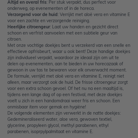
Altijd en overal fris
: Per stuk verpakt, dus perfect voor
onderweg, op evenementen of in de horeca.
Verzorgend voor de huid
: Verrijkt met aloë vera en vitamine E
voor een zachte en verzorgende reiniging.
Heerlijke citroengeur
: Laat uw handen en gezicht direct
schoon en verfrist aanvoelen met een subtiele geur van
citroen.
Met onze vochtige doekjes bent u verzekerd van een snelle en
effectieve opfrisbeurt, waar u ook bent! Deze handige doekjes
zijn individueel verpakt, waardoor ze ideaal zijn om uit te
delen op evenementen, aan te bieden in uw horecazaak of
gewoon in uw tas te bewaren voor elk onverwacht moment.
De formule, verrijkt met aloë vera en vitamine E, reinigt niet
alleen, maar verzorgt ook de huid. De frisse citroengeur zorgt
voor een extra schoon gevoel. Of het nu na een maaltijd is,
tijdens een lange dag of op een festival, met deze doekjes
voelt u zich in een handomdraai weer fris en schoon. Een
onmisbaar item voor gemak en hygiëne!
De volgende elementen zijn verwerkt in de natte doekjes:
Gedemineraliseerd water, aloe vera, gewoven textiel,
glycerine, propyleen glycol, methyl parabenen, ethyl
parabenen, isoprpylpalmitaat en vitamine E.