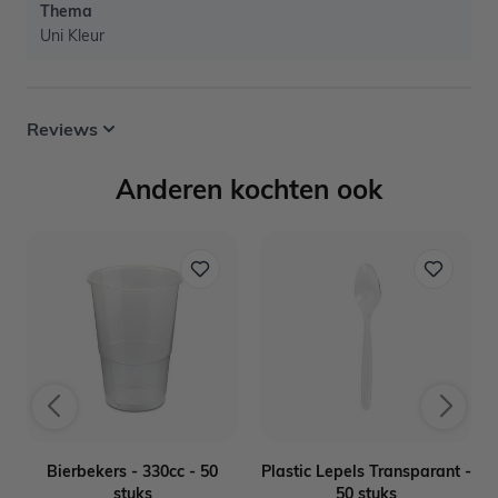
Thema
Uni Kleur
Reviews
Anderen kochten ook
r
Bierbekers - 330cc - 50
Plastic Lepels Transparant -
stuks
50 stuks