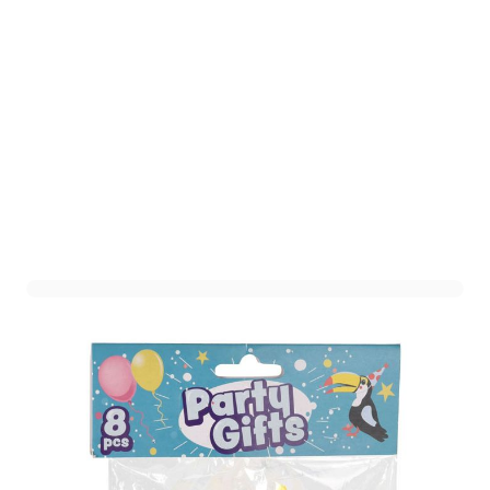
Mini Dinosaurus (8st)
Art. nr. 039401
Op voorraad
1,49
Verpakt per 8 stuks