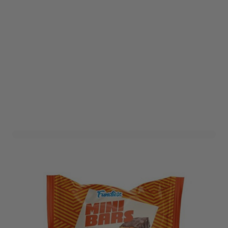
Mini Bars Peanuts Fundiez
(190gr)
Art. nr. 508977
Informeer mij wanneer dit product op voorraad is
Variant