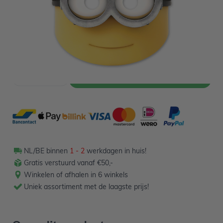
2,89
Verpakt per 6 stuks
Aantal
-
+
In winkelwagen
NL/BE binnen
1 - 2
werkdagen in huis!
Gratis verstuurd vanaf €50,-
Winkelen of afhalen in 6 winkels
Uniek assortiment met de laagste prijs!