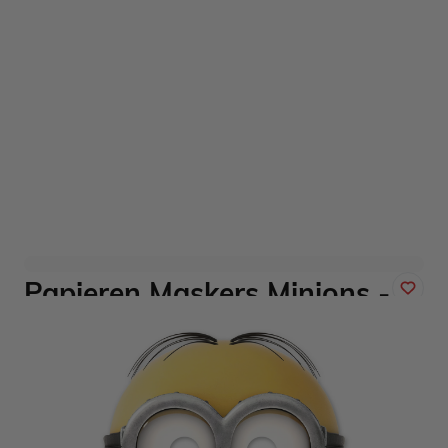
Papieren Maskers Minions -
6 stuks
Art. nr. 87187
Op voorraad