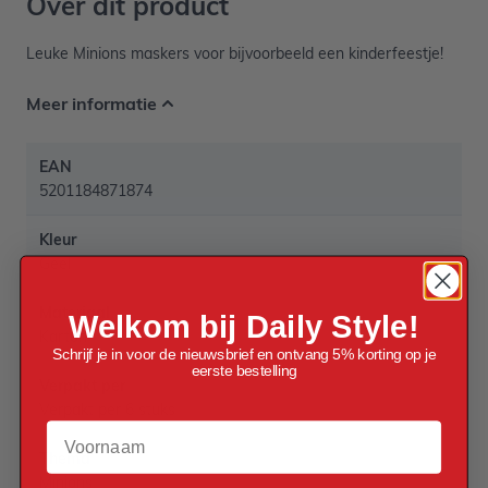
Over dit product
Leuke Minions maskers voor bijvoorbeeld een kinderfeestje!
Meer informatie
EAN
5201184871874
Kleur
Geel
Materiaal
Welkom bij Daily Style!
Karton
Schrijf je in voor de nieuwsbrief en ontvang 5% korting op je
eerste bestelling
Verpakt per
Verpakt per 6 stuks
Voornaam
Thema
Minions