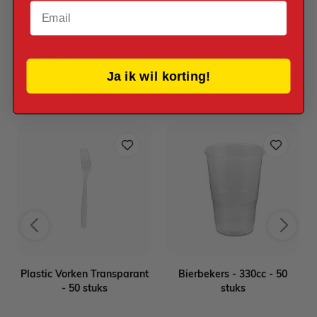
Email
Reviews
Ja ik wil korting!
Anderen kochten ook
Plastic Vorken Transparant
Bierbekers - 330cc - 50
- 50 stuks
stuks