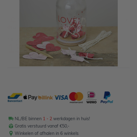
Art. nr. BM-125
Informeer mij wanneer dit product op voorraad is
Niet op voorraad
18,99
13,99
Verpakt per 1 stuk
NL/BE binnen
1 - 2
werkdagen in huis!
Gratis verstuurd vanaf €50,-
Winkelen of afhalen in 6 winkels