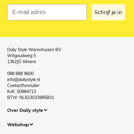
E-mail adres
Schrijf je in
Daily Style Warenhuizen BV
Witgoudweg 5
1362JD Almere
088 888 9600
info@dailystyle.nl
Contactformulier
KvK: 50984713
BTW: NL823033995B01
Over Daily style
Webshop