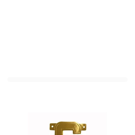
Letterslinger G Goud
Art. nr. DHZ-GG
Variant