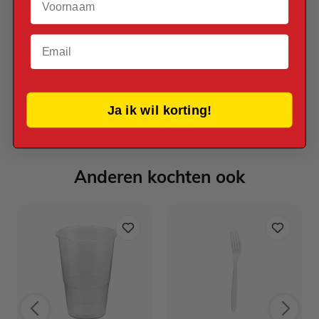
Verpakt per
Verpakt per 1 stuk
Email
Afmetingen
11 x 12 cm
Ja ik wil korting!
Reviews
Anderen kochten ook