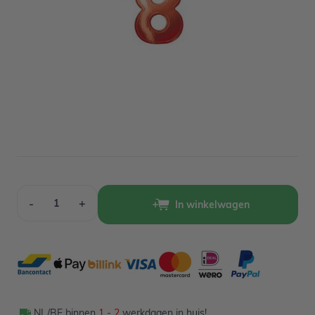
Op voorraad
0,40
Verpakt per 1 stuk
Aantal
-
+
In winkelwagen
NL/BE binnen
1 - 2
werkdagen in huis!