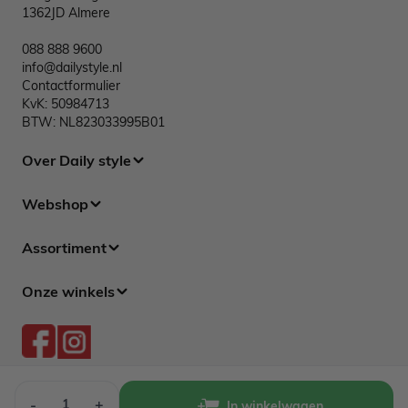
1362JD Almere
088 888 9600
info@dailystyle.nl
Contactformulier
KvK: 50984713
BTW: NL823033995B01
Over Daily style
Webshop
Assortiment
Onze winkels
Aantal
-
+
In winkelwagen