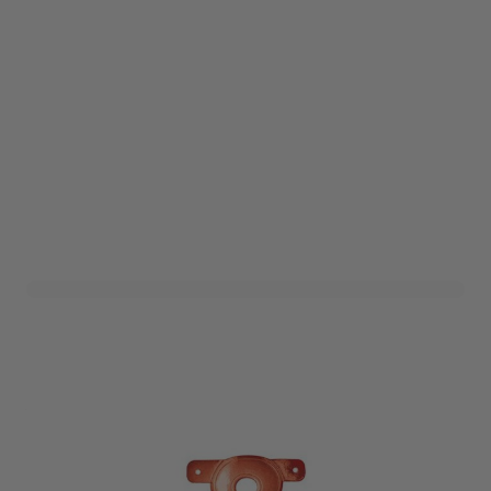
Letterslinger 8 Rood
Art. nr. DHZ-8R
Variant