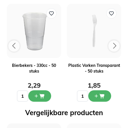
-
Bierbekers - 330cc - 50
Plastic Vorken Transparant
stuks
- 50 stuks
2,29
1,85
Vergelijkbare producten