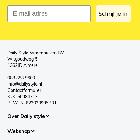
E-mail adres
Schrijf je in
Daily Style Warenhuizen BV
Witgoudweg 5
1362JD Almere
088 888 9600
info@dailystyle.nl
Contactformulier
KvK: 50984713
BTW: NL823033995B01
Over Daily style
Webshop