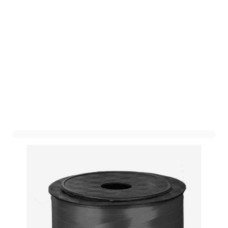
Klos Krullint Zwart 5mm
Art. nr. 1804-140ZWART
Variant