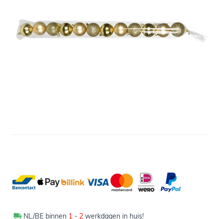
Informeer mij wanneer dit product op voorraad is
Variant
Niet op voorraad
1,79
Verpakt per 12 stuks
NL/BE binnen
1 - 2
werkdagen in huis!