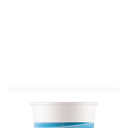
Bekers Cars Victory is mine
- 200ml - 8 stuks
Art. nr. 93472