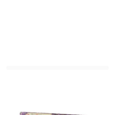
HEM Wierook Lavendel -
20 stuks
Art. nr. 506814
Op voorraad