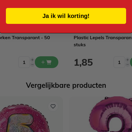
Ja ik wil korting!
orken Transparant - 50
Plastic Lepels Transparan
stuks
1,85
Vergelijkbare producten