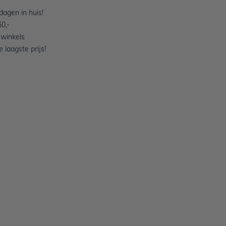
agen in huis!
0,-
 winkels
 laagste prijs!