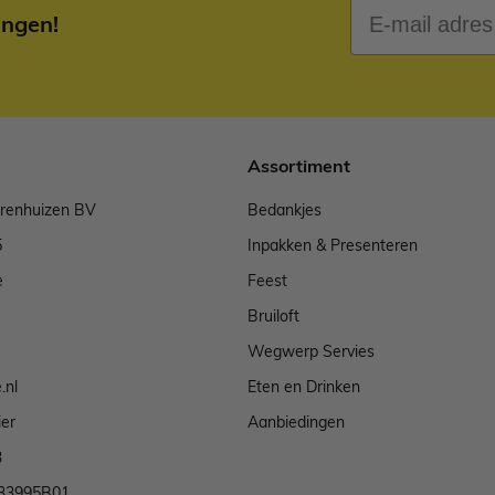
E-mail adres
ingen!
Assortiment
arenhuizen BV
Bedankjes
5
Inpakken & Presenteren
e
Feest
Bruiloft
Wegwerp Servies
.nl
Eten en Drinken
ier
Aanbiedingen
3
33995B01