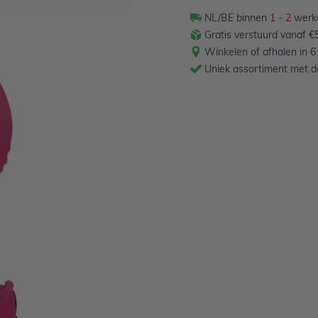
NL/BE binnen
1 - 2
werkd
Gratis verstuurd vanaf €5
Winkelen of afhalen in 6
 een winkel. Zodra jij je
Uniek assortiment met de
lium. Optie verzenden is
lieballon is 55 x 83 cm groot,
llon kan met lucht of helium
1
tuk