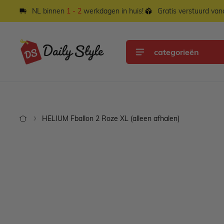
Ga naar de inhoud
NL binnen
1 - 2
werkdagen in huis!
Gratis verstuurd va
categorieën
HELIUM Fballon 2 Roze XL (alleen afhalen)