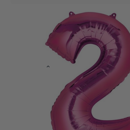
Over dit product
Let op: deze helium ballon is alleen beschikbaar bij afhaal bij
bestelling komt ophalen, vullen wij de bestelde ballon met he
dus niet mogelijk bij deze ballon.
Vier je verjaardag met deze leuke folieballon als decoratie! De fo
maar wordt plat gevouwen en onopgeblazen geleverd. De folieba
worden opgeblazen.
Meer informatie
EAN
571273500708
Kleur
Roze
Materiaal
Folie
Verpakt per
Verpakt per 1 s
Ballon Maat
55 x 83 cm