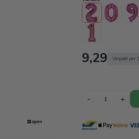
9,29
Verpakt per 1
Aantal
-
+
open