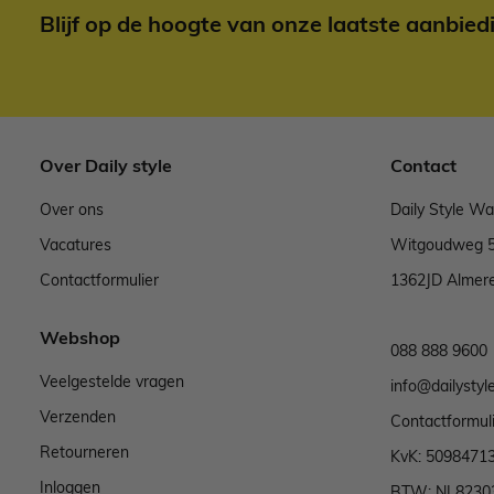
Blijf op de hoogte van onze laatste aanbied
Over Daily style
Contact
Over ons
Daily Style W
Vacatures
Witgoudweg 
Contactformulier
1362JD Almer
Webshop
088 888 9600
Veelgestelde vragen
info@dailystyle
Verzenden
Contactformul
Retourneren
KvK: 5098471
Inloggen
BTW: NL8230