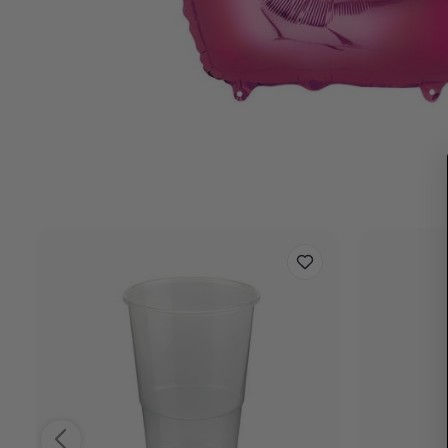
Helium Geschikt
Ja
Thema
Uni Kleur
Reviews