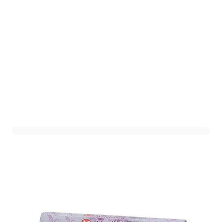
HEM Wierook Vanille - 20
stuks
Art. nr. 506869
Op voorraad