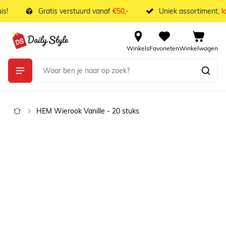
Ga naar de inhoud
!
Gratis verstuurd vanaf
€50,-
Uniek assortiment,
la
Winkels
Favorieten
Winkelwagen
HEM Wierook Vanille - 20 stuks