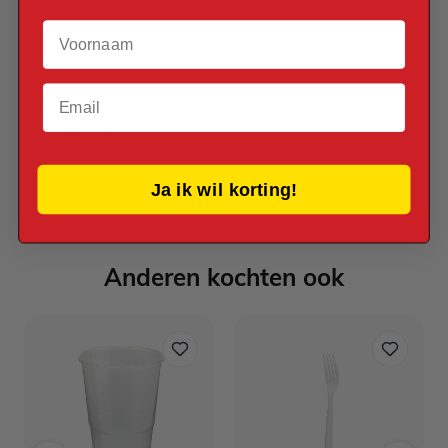
58 x 78 cm
Voornaam
Helium Geschikt
Ja
Email
Thema
Paw Patrol
Ja ik wil korting!
Reviews
Anderen kochten ook