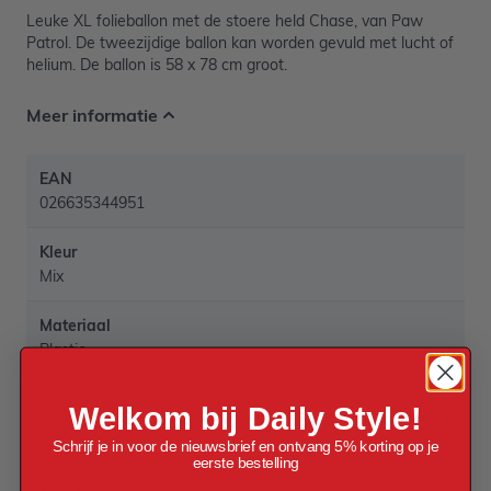
Leuke XL folieballon met de stoere held Chase, van Paw
Patrol. De tweezijdige ballon kan worden gevuld met lucht of
helium. De ballon is 58 x 78 cm groot.
Meer informatie
EAN
026635344951
Kleur
Mix
Materiaal
Plastic
Verpakt per
Welkom bij Daily Style!
Verpakt per 1 stuk
Schrijf je in voor de nieuwsbrief en ontvang 5% korting op je
eerste bestelling
Ballon Maat