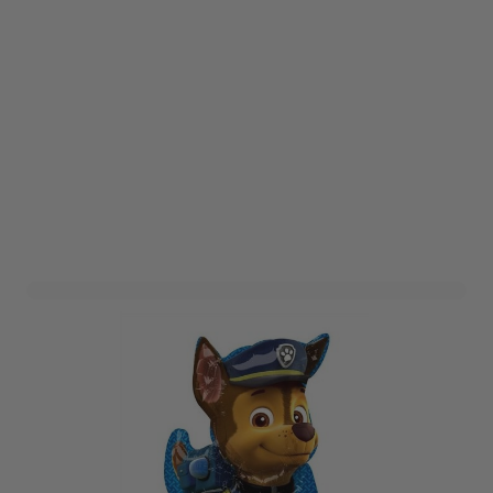
Folieballon XL Paw Patrol
Chase
Art. nr. 34495
Informeer mij wanneer dit product op voorraad is
Niet op voorraad