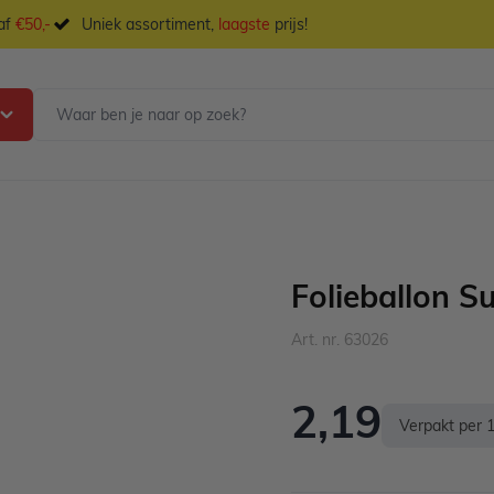
naf
€50,-
Uniek assortiment,
laagste
prijs!
Folieballon S
Art. nr. 63026
2,19
Verpakt per 1