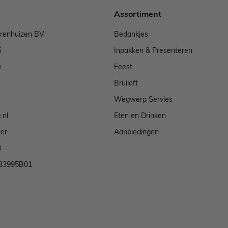
Assortiment
arenhuizen BV
Bedankjes
5
Inpakken & Presenteren
e
Feest
Bruiloft
Wegwerp Servies
.nl
Eten en Drinken
ier
Aanbiedingen
3
33995B01