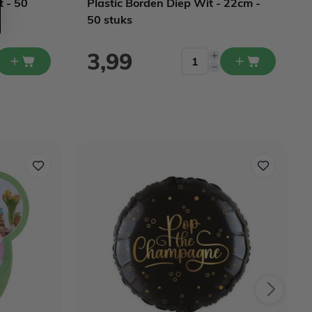
t - 50
Plastic Borden Diep Wit - 22cm -
50 stuks
3,99