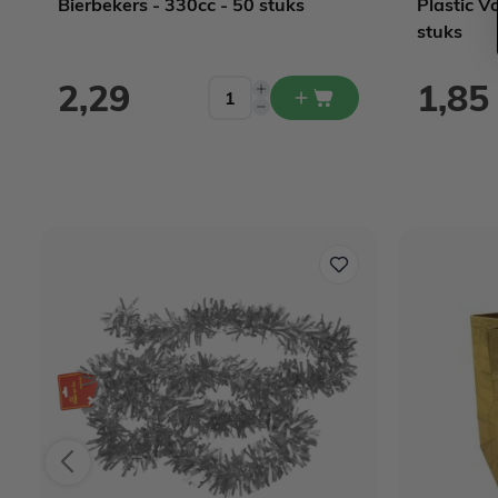
Bierbekers - 330cc - 50 stuks
Plastic V
stuks
2,29
1,85