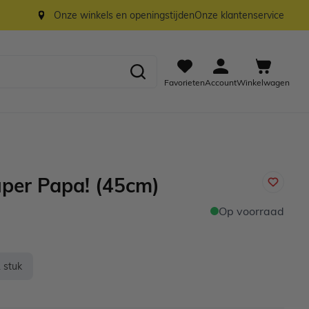
Onze winkels en openingstijden
Onze klantenservice
Favorieten
Account
Winkelwagen
uper Papa! (45cm)
Op voorraad
 stuk