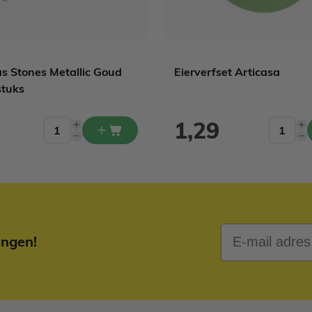
s Stones Metallic Goud
Eierverfset Articasa
stuks
1,29
E-mail adres
ingen!