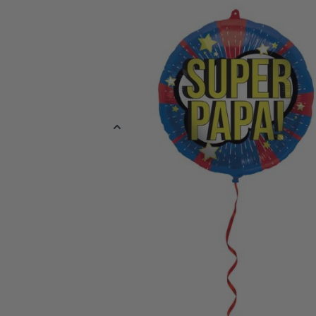
Je vader zal zeker verrukt zijn met dit vrolijke cadeau! De folieb
Papa!" in de kleuren blauw, rood en geel is een geweldige man
te laten weten hoe speciaal hij is. De ballon, die ongeveer 45 cm
worden gevuld met helium of lucht, zodat hij lang kan blijven zw
herinneren aan jouw liefde en waardering. Een klein gebaar dat 
zijn gezicht zal toveren!
Meer informatie
EAN
871457263026
Kleur
Mix
Materiaal
Folie
Verpakt per
Verpakt per 1 s
Ballon Maat
45 cm