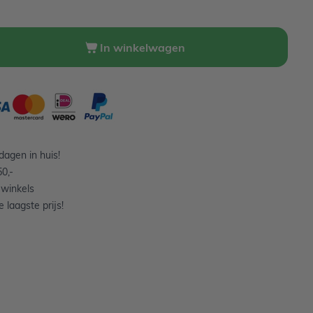
In winkelwagen
agen in huis!
0,-
 winkels
 laagste prijs!