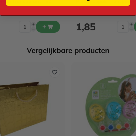
orken Transparant - 50
Plastic Lepels Transparan
stuks
1,85
Vergelijkbare producten