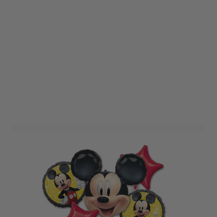
Folieballon Boeket Mickey
Mouse (5st)
Art. nr. 4070101
Informeer mij wanneer dit product op voorraad is
Niet op voorraad