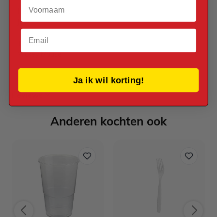
Voornaam
Helium Geschikt
Ja
Email
Thema
Mickey Mouse
Ja ik wil korting!
Reviews
Anderen kochten ook