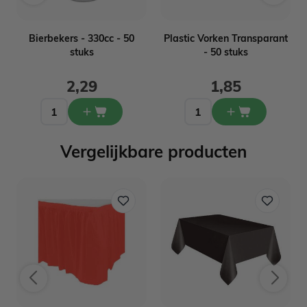
-
Bierbekers - 330cc - 50
Plastic Vorken Transparant
stuks
- 50 stuks
2,29
1,85
Vergelijkbare producten