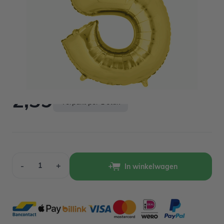
Op voorraad
2,39
Verpakt per 1 stuk
Aantal
-
+
In winkelwagen