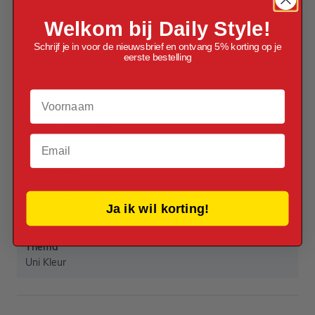
Kleur
Welkom bij Daily Style!
Goud
Schrijf je in voor de nieuwsbrief en ontvang 5% korting op je
eerste bestelling
Materiaal
Folie
Voornaam
Verpakt per
Verpakt per 1 stuk
Email
Ballon Maat
58 x 83 cm
Helium Geschikt
Ja ik wil korting!
Ja
Thema
Uni Kleur