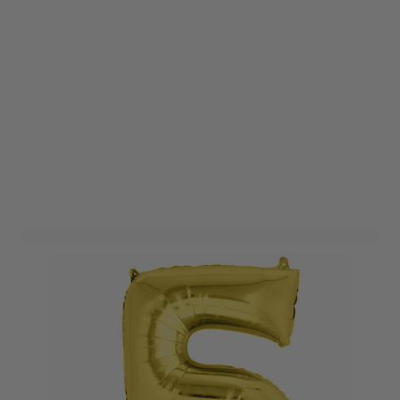
Folieballon Cijfer 5 Goud
XL
Art. nr. 1703-69goud5
Variant