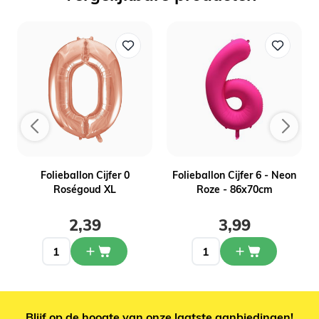
L
Folieballon Cijfer 0
Folieballon Cijfer 6 - Neon
Roségoud XL
Roze - 86x70cm
2,39
3,99
Blijf op de hoogte van onze laatste aanbiedingen!