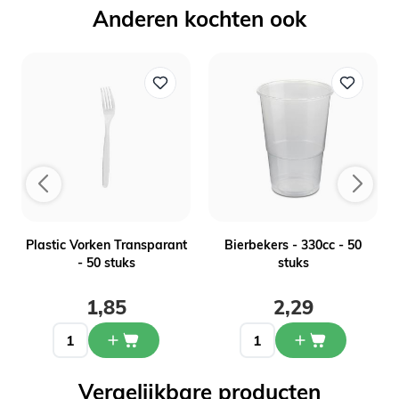
Anderen kochten ook
-
Plastic Vorken Transparant
Bierbekers - 330cc - 50
- 50 stuks
stuks
1,85
2,29
Vergelijkbare producten