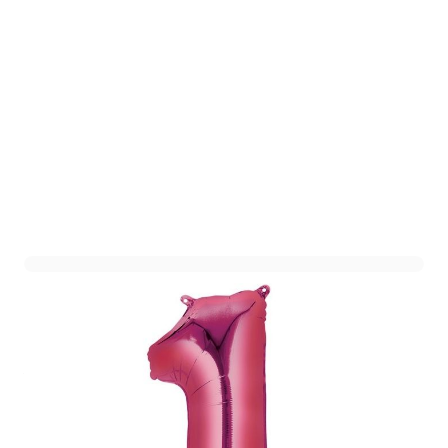
Folieballon Cijfer 1 Roze XL
Art. nr. 1703-69roze1
Variant