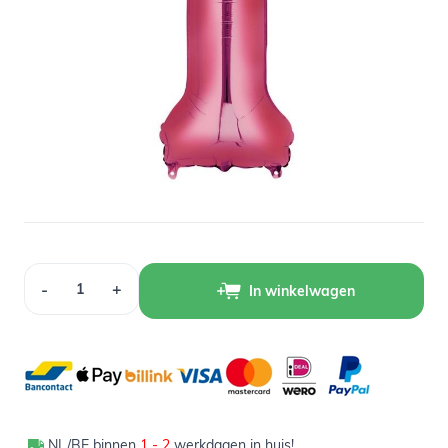
Op voorraad
2,39
Verpakt per 1 stuk
Aantal
-
+
In winkelwagen
NL/BE binnen
1 - 2
werkdagen in huis!