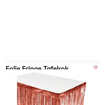
Folie Fringe Tafelrok
Roségoud - 275x74cm
Art. nr. 2102-13R
Variant