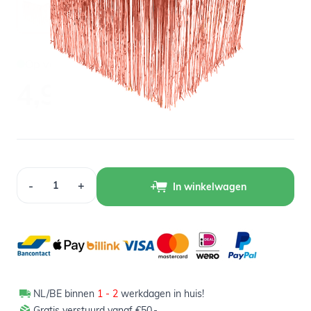
Op voorraad
4,99
Verpakt per 1 stuk
Aantal
-
+
In winkelwagen
NL/BE binnen
1 - 2
werkdagen in huis!
Gratis verstuurd vanaf €50,-