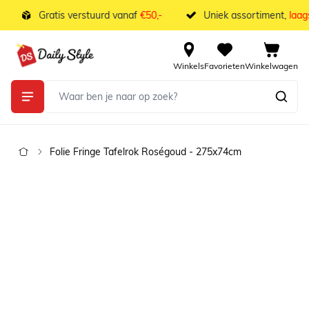
Ga naar de inhoud
Gratis verstuurd vanaf
€50,-
Uniek assortiment,
laagst
Winkels
Favorieten
Winkelwagen
Folie Fringe Tafelrok Roségoud - 275x74cm