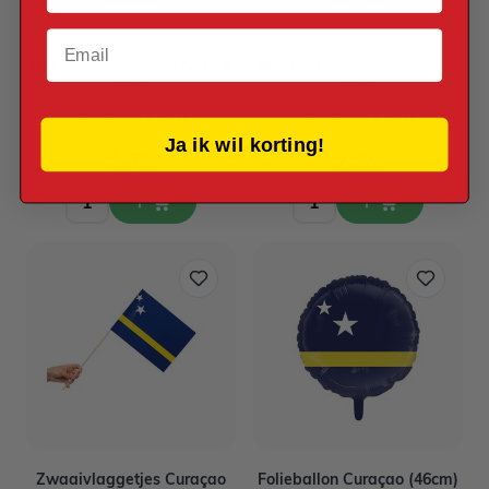
Email
Bekers Curacao - 210ml - 8
Borden Curacao - 23cm - 8
stuks
stuks
Verpakt per 8 stuks
Verpakt per 8 stuks
Ja ik wil korting!
1,79
2,39
Zwaaivlaggetjes Curaçao
Folieballon Curaçao (46cm)