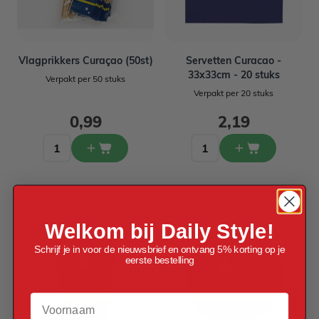
Vlagprikkers Curaçao (50st)
Servetten Curacao -
33x33cm - 20 stuks
Verpakt per 50 stuks
Verpakt per 20 stuks
0,99
2,19
Welkom bij Daily Style!
Schrijf je in voor de nieuwsbrief en ontvang 5% korting op je
eerste bestelling
Voornaam