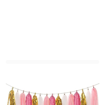
DIY Tassel Garland
Roze/Goud
Art. nr. JQ08010ROZE
Variant