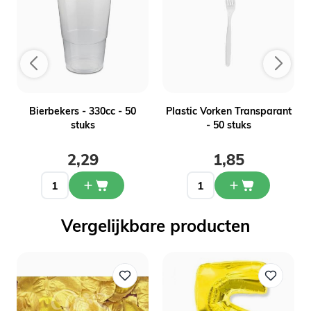
-
Bierbekers - 330cc - 50
Plastic Vorken Transparant
stuks
- 50 stuks
2,29
1,85
Vergelijkbare producten