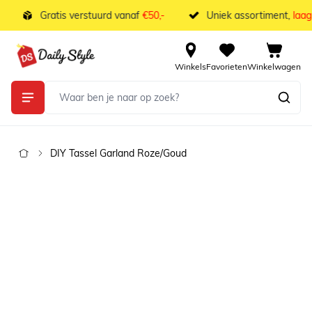
Ga naar de inhoud
Gratis verstuurd vanaf
€50,-
Uniek assortiment,
laags
Winkels
Favorieten
Winkelwagen
DIY Tassel Garland Roze/Goud