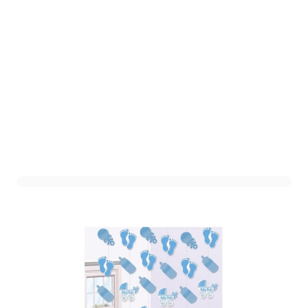
Deurslinger Baby Boy
Art. nr. AM679658B
Variant