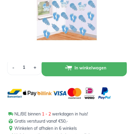
Op voorraad
3,40
Verpakt per 6 stuks
Aantal
-
+
In winkelwagen
NL/BE binnen
1 - 2
werkdagen in huis!
Gratis verstuurd vanaf €50,-
Winkelen of afhalen in 6 winkels