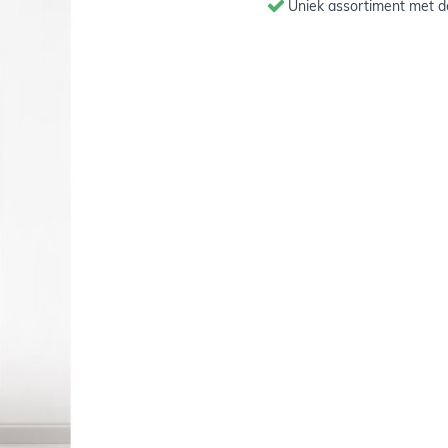
Uniek assortiment met de
ke entree op elk feestje! De
2
2m