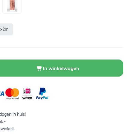
1x2m
In winkelwagen
agen in huis!
0,-
 winkels