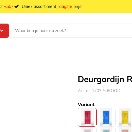
naf
€50,-
Uniek assortiment,
laagste
prijs!
Deurgordijn 
Art. nr. 1703-59ROOD
Variant