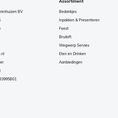
Assortiment
arenhuizen BV
Bedankjes
5
Inpakken & Presenteren
e
Feest
Bruiloft
Wegwerp Servies
.nl
Eten en Drinken
ier
Aanbiedingen
3
33995B01