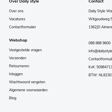
Over Daily style
Contact
Over ons
Daily Style W
Vacatures
Witgoudweg 
Contactformulier
1362JD Almer
Webshop
088 888 9600
Veelgestelde vragen
info@dailystyle
Verzenden
Contactformul
Retourneren
KvK: 5098471
Inloggen
BTW: NL8230
Wachtwoord vergeten
Algemene voorwaarden
Blog