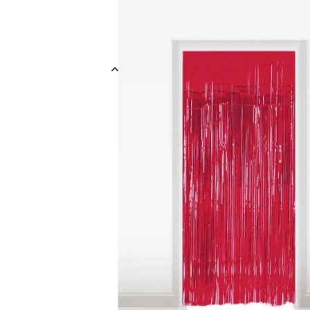
Rode deurgordijn van folie. Perfect als een backdrop of feestelij
deurgordijn is 1 meter breed en 2 meter hoog.
Meer informatie
EAN
878891114687
Kleur
Rood
Materiaal
Plastic
Verpakt per
Verpakt per 1x
Afmetingen
1 x 2 meter
Thema
Uni Kleur
Reviews