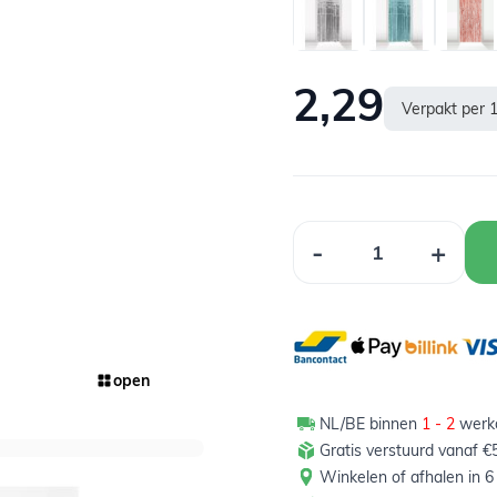
2,29
Verpakt per 
Aantal
-
+
open
NL/BE binnen
1 - 2
werkd
Gratis verstuurd vanaf €5
Winkelen of afhalen in 6