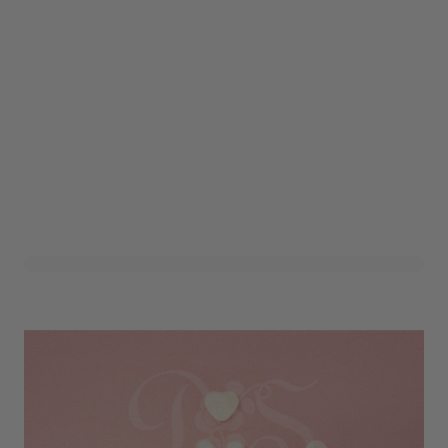
Decoratie Parel Hart
(100st)
Art. nr. 1402-186
Op voorraad