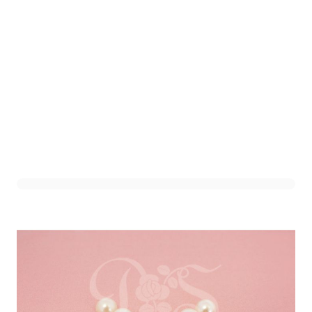
Decoratie Parel Half
(100st)
Art. nr. 1402-187-1
Op voorraad