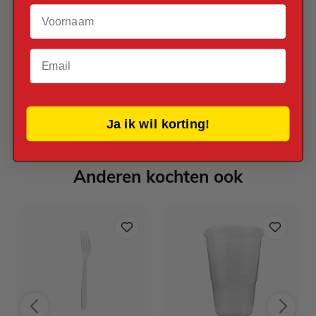
Voornaam
Verpakt per
Verpakt per 2 stuks
Email
Afmetingen
40 cm
Ja ik wil korting!
Reviews
Anderen kochten ook