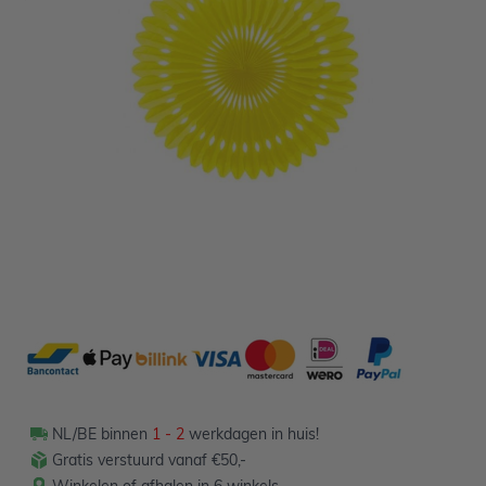
Variant
Niet op voorraad
3,00
Verpakt per 2 stuks
NL/BE binnen
1 - 2
werkdagen in huis!
Gratis verstuurd vanaf €50,-
Winkelen of afhalen in 6 winkels