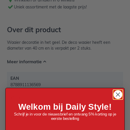
Uniek assortiment met de laagste prijs!
Over dit product
Waaier decoratie in het geel. De deco waaier heeft een
diameter van 40 cm en is verpakt per 2 stuks.
Meer informatie
EAN
8788911136569
Kleur
Geel
Welkom bij Daily Style!
Schrijf je in voor de nieuwsbrief en ontvang 5% korting op je
Materiaal
eerste bestelling
Papier