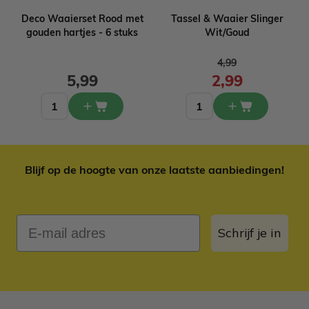
Deco Waaierset Rood met
Tassel & Waaier Slinger
gouden hartjes - 6 stuks
Wit/Goud
Normale prijs
4,99
5,99
2,99
Blijf op de hoogte van onze laatste aanbiedingen!
E-mail adres
Schrijf je in