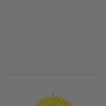
Deco Waaier XL Geel (2st)
Art. nr. 1411-48GEEL
Informeer mij wanneer dit product op voorraad is