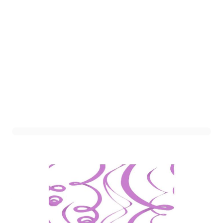
Deco Swirls Paars
Art. nr. 1411-1PAARS
Informeer mij wanneer dit product op voorraad is
Variant