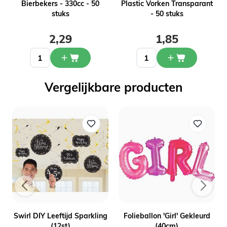
Bierbekers - 330cc - 50
Plastic Vorken Transparant
stuks
- 50 stuks
2,29
1,85
Vergelijkbare producten
Swirl DIY Leeftijd Sparkling
Folieballon 'Girl' Gekleurd
(12st)
(40cm)