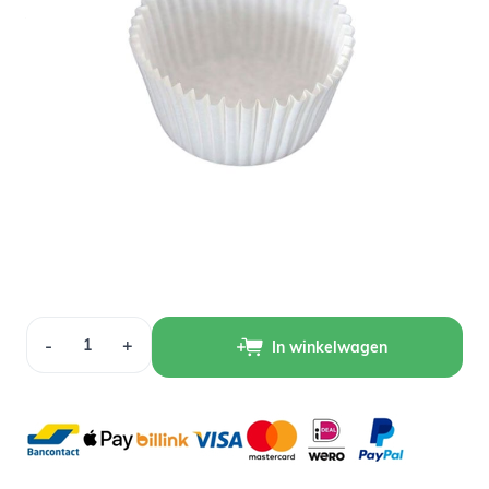
Variant
Op voorraad
1,00
Verpakt per 100 stuks
Aantal
-
+
In winkelwagen