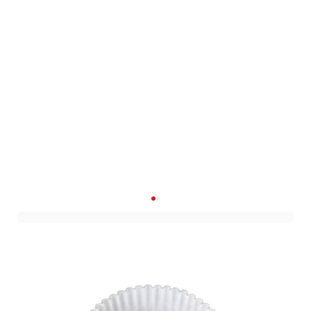
Cupcake Vorm Wit Ø11cm
(100st)
Art. nr. T6158WIT