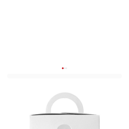
Cupcake Doos Wit (3st)
Art. nr. 1804-150W
Informeer mij wanneer dit product op voorraad is
Variant