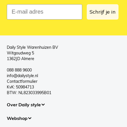
E-mail adres
Schrijf je in
Daily Style Warenhuizen BV
Witgoudweg 5
1362JD Almere
088 888 9600
info@dailystyle.nl
Contactformulier
KvK: 50984713
BTW: NL823033995B01
Over Daily style
Webshop