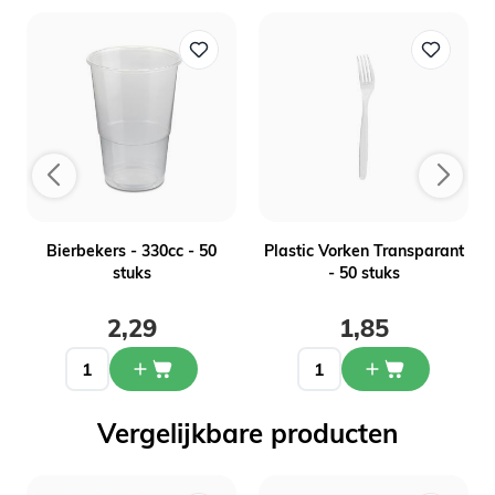
-
Bierbekers - 330cc - 50
Plastic Vorken Transparant
stuks
- 50 stuks
2,29
1,85
Vergelijkbare producten