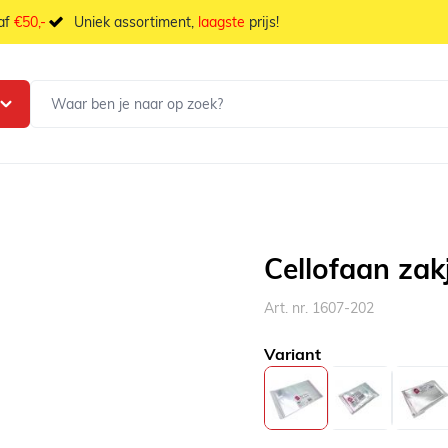
naf
€50,-
Uniek assortiment,
laagste
prijs!
Cellofaan zak
Art. nr. 1607-202
Variant