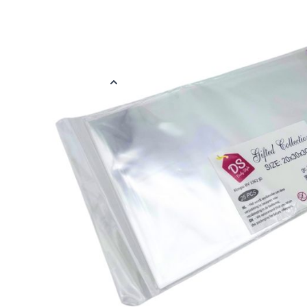
Een zak is 20x34cm (ongevouwen) of max. 20x30cm (gevouwen). 
verpakt.
Let op: de zakjes zijn voorzien van twee gaatjes en daardoor ni
Meer informatie
EAN
878891114296
Kleur
Transparant
Materiaal
Plastic
Verpakt per
Verpakt per 25 
Afmetingen
20x30cm
Reviews