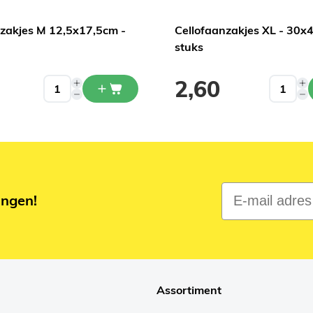
nzakjes M 12,5x17,5cm -
Cellofaanzakjes XL - 30x
stuks
2,60
E-mail adres
ingen!
Assortiment