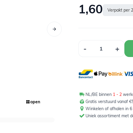
1,60
Verpakt per 
Aantal
-
+
NL/BE binnen
1 - 2
werkd
Gratis verstuurd vanaf €5
open
Winkelen of afhalen in 6
Uniek assortiment met de