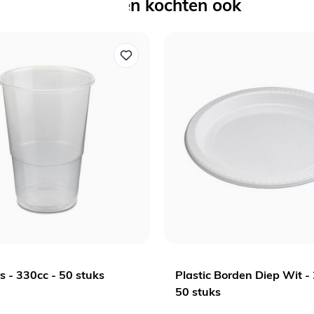
Anderen kochten ook
Welkom bij Daily Style!
Schrijf je in voor de nieuwsbrief en ontvang 5% korting op je
eerste bestelling
Voornaam
Email
s - 330cc - 50 stuks
Plastic Borden Diep Wit -
50 stuks