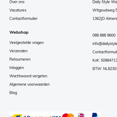
Over ons
Daily Style W
Vacatures
Witgoudweg 
Contactformulier
1362JD Almer
Webshop
088 888 9600
Veelgestelde vragen
info@dailystyle
Verzenden
Contactformul
Retourneren
KvK: 5098471
Inloggen
BTW: NL8230
Wachtwoord vergeten
Algemene voorwaarden
Blog