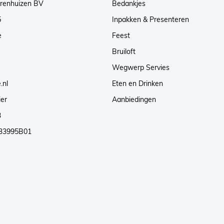
arenhuizen BV
Bedankjes
5
Inpakken & Presenteren
e
Feest
Bruiloft
Wegwerp Servies
.nl
Eten en Drinken
ier
Aanbiedingen
3
33995B01