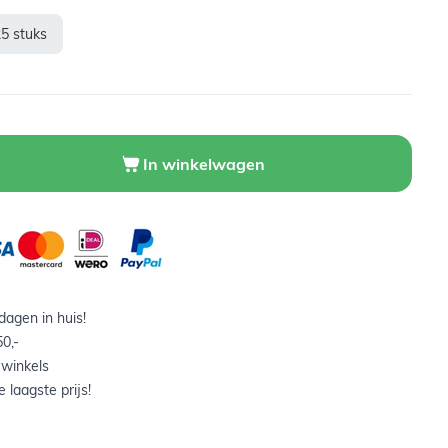
25 stuks
In winkelwagen
agen in huis!
0,-
 winkels
 laagste prijs!