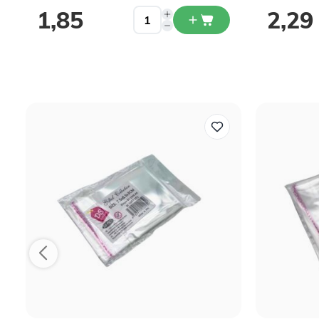
1,85
2,29