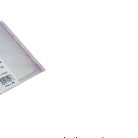
De zakjes zijn per 25 stuks
et geschikt voor etenswaren.
6
stuks