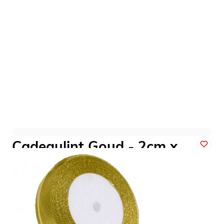
Cadeaulint Goud - 2cm x
22,8m
Art. nr. 1301-25GOUD
Variant