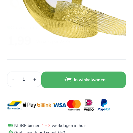
Op voorraad
1,99
Verpakt per 22,8m
Aantal
-
+
In winkelwagen
NL/BE binnen
1 - 2
werkdagen in huis!
Gratis verstuurd vanaf €50,-