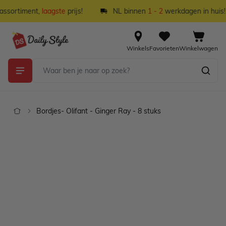
Ga naar de inhoud
ssortiment,
laagste
prijs!
NL binnen
1 - 2
werkdagen in huis!
Winkels
Favorieten
Winkelwagen
Bordjes- Olifant - Ginger Ray - 8 stuks