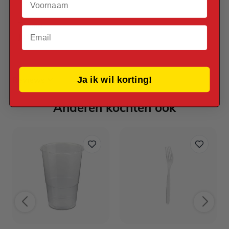
30 x 24,5 cm
Thema
Email
Jungle
Ja ik wil korting!
Reviews
Anderen kochten ook