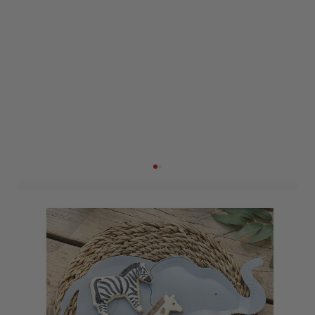
Bordjes- Olifant - Ginger
Ray - 8 stuks
Art. nr. WILD-101
Informeer mij wanneer dit product op voorraad is
Niet op voorraad