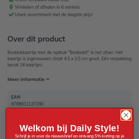
Winkelen of afhalen in 6 winkels
Uniek assortiment met de laagste prijs!
Over dit product
Bedankkaartje met de opdruk "Bedankt!" in het zilver. Het
kaartje is ingevouwen staat 4,5 x 2,5 cm groot. Eén verpakking
bevat 24 kaartjes.
Meer informatie
EAN
8788911137290
Kleur
Zilver
Welkom bij Daily Style!
Schrijf je in voor de nieuwsbrief en ontvang 5% korting op je
Materiaal