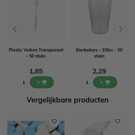
n
Plastic Vorken Transparant
Bierbekers - 330cc - 50
- 50 stuks
stuks
1,85
2,29
Vergelijkbare producten