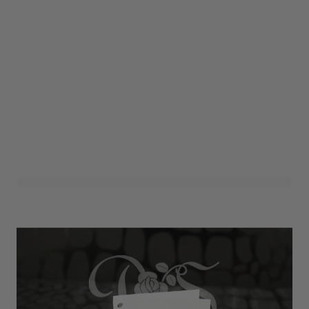
Bedankkaartje Bedankt!
Zilver (24st)
Art. nr. 1411-350-BEDANKT-Z
Variant