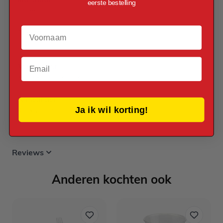
eerste bestelling
Papier
Voornaam
Thema
Bruiloft
Email
Verpakt per
Verpakt per 24 stuks
Afmetingen
Ja ik wil korting!
4,5 x 2,5 cm
Reviews
Anderen kochten ook