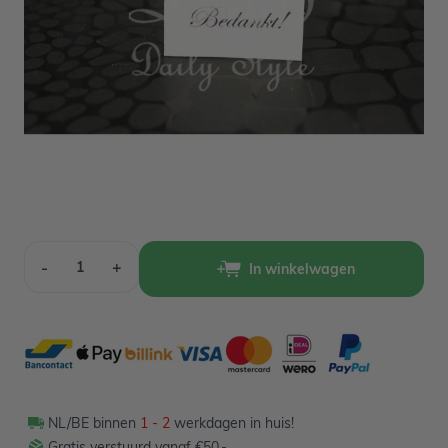
Op voorraad
1,29
Verpakt per 24 stuks
Aantal
-
+
In winkelwagen
NL/BE binnen
1 - 2
werkdagen in huis!
Gratis verstuurd vanaf €50,-