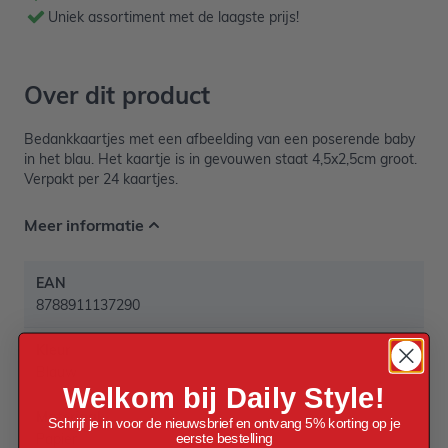
Uniek assortiment met de laagste prijs!
Over dit product
Bedankkaartjes met een afbeelding van een poserende baby
in het blau. Het kaartje is in gevouwen staat 4,5x2,5cm groot.
Verpakt per 24 kaartjes.
Meer informatie
EAN
8788911137290
Kleur
Blauw
Welkom bij Daily Style!
Materiaal
Schrijf je in voor de nieuwsbrief en ontvang 5% korting op je
eerste bestelling
Papier