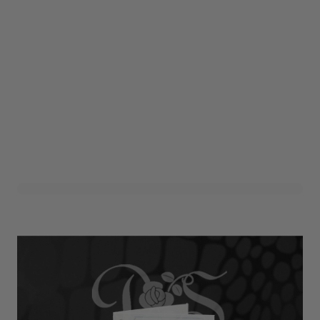
Bedankkaartje Baby Blauw
(24st)
Art. nr. 1411-350-BABY-B
Informeer mij wanneer dit product op voorraad is
Variant