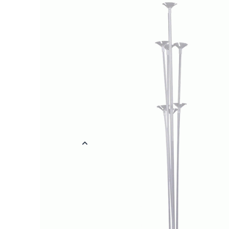
Geef je volgende evenement een geweldige boost met onze veelz
Deze fantastische set is ontworpen om elke ruimte moeiteloos o
feestelijke sfeer en biedt plaats aan zeven ballonnen. Met een s
sticklengtes (1x 70 cm, 3x 60 cm, 3x 40 cm) creëer je in een ha
opvallende ballonpresentatie. Het transparante ontwerp legt de
het perfect maakt voor verjaardagen, bruiloften of bedrijfseve
ballonstandaard is een absolute must-have voor feestplanners, 
gemak en stijl willen zonder gedoe. Zet het snel in elkaar en laa
Gemakkelijk te monteren voor een snelle feestopstelling.
Perfect voor feestplanners, ouders en evenementenorganisator
Transparante staven voor een elegante uitstraling op elk evene
Meer informatie
EAN
872062740972
Kleur
Transparant
Materiaal
Plastic
Verpakt per
Verpakt per 1 s