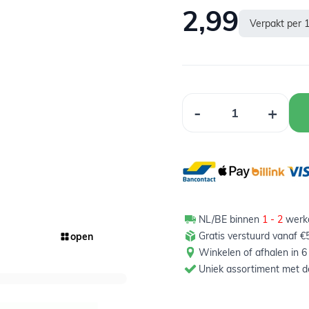
2,99
Verpakt per 1
Aantal
-
+
NL/BE binnen
1 - 2
werkd
Gratis verstuurd vanaf €5
open
Winkelen of afhalen in 6
Uniek assortiment met de