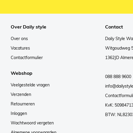
Over Daily style
Contact
Over ons
Daily Style W
Vacatures
Witgoudweg 
Contactformulier
1362JD Almer
Webshop
088 888 9600
Veelgestelde vragen
info@dailystyle
Verzenden
Contactformul
Retourneren
KvK: 5098471
Inloggen
BTW: NL8230
Wachtwoord vergeten
Algemene voorwaarden