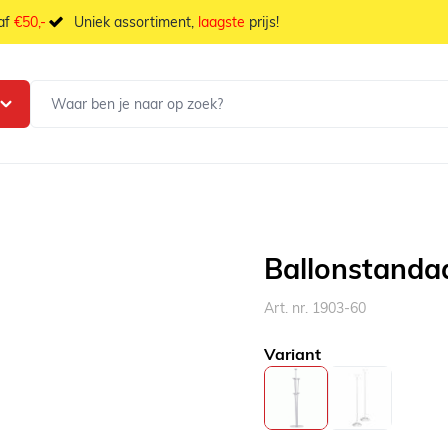
naf
€50,-
Uniek assortiment,
laagste
prijs!
Ballonstanda
Art. nr. 1903-60
Variant