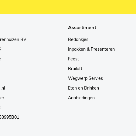
Assortiment
arenhuizen BV
Bedankjes
5
Inpakken & Presenteren
e
Feest
Bruiloft
Wegwerp Servies
.nl
Eten en Drinken
ier
Aanbiedingen
3
33995B01