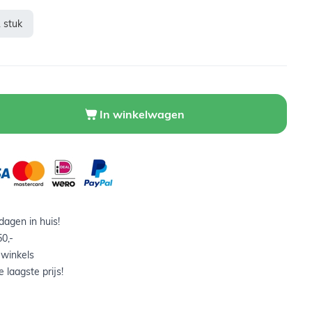
 stuk
In winkelwagen
agen in huis!
0,-
 winkels
 laagste prijs!