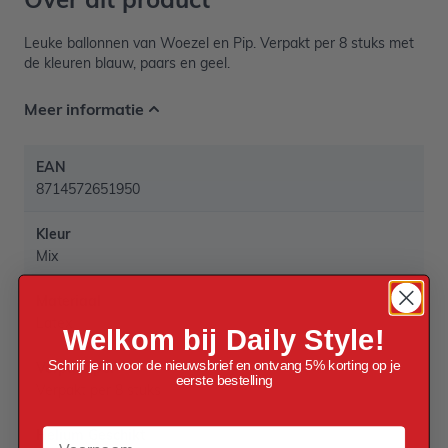
Leuke ballonnen van Woezel en Pip. Verpakt per 8 stuks met
de kleuren blauw, paars en geel.
Meer informatie
EAN
8714572651950
Kleur
Mix
Materiaal
Latex
Welkom bij Daily Style!
Schrijf je in voor de nieuwsbrief en ontvang 5% korting op je
Verpakt per
eerste bestelling
Verpakt per 8 stuks
Voornaam
Helium Geschikt