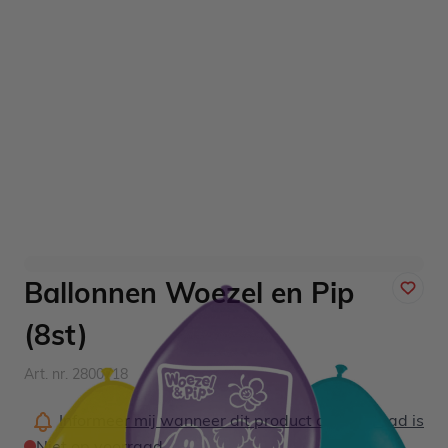
Ballonnen Woezel en Pip
(8st)
Art. nr. 2800718
Informeer mij wanneer dit product op voorraad is
Niet op voorraad