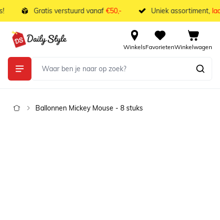
Ga naar de inhoud
Gratis verstuurd vanaf
€50,-
Uniek assortiment,
laag
Winkels
Favorieten
Winkelwagen
Ballonnen Mickey Mouse - 8 stuks