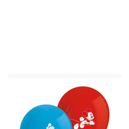
Ballonnen Mickey Mouse -
8 stuks
Art. nr. 815229
Op voorraad