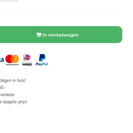
In winkelwagen
agen in huis!
0,-
 winkels
 laagste prijs!