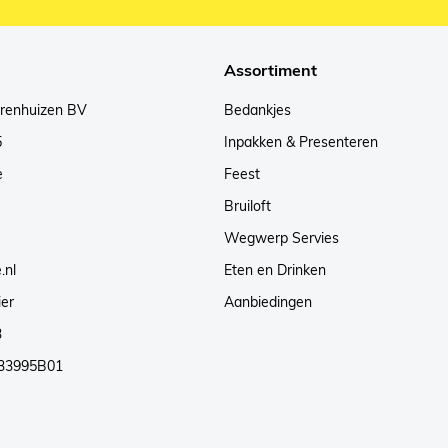
Assortiment
arenhuizen BV
Bedankjes
5
Inpakken & Presenteren
e
Feest
Bruiloft
Wegwerp Servies
.nl
Eten en Drinken
ier
Aanbiedingen
3
33995B01