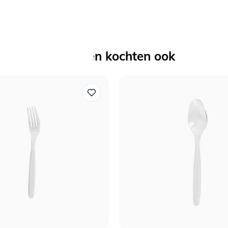
Anderen kochten ook
Welkom bij Daily Style!
Schrijf je in voor de nieuwsbrief en ontvang 5% korting op je
eerste bestelling
Voornaam
Email