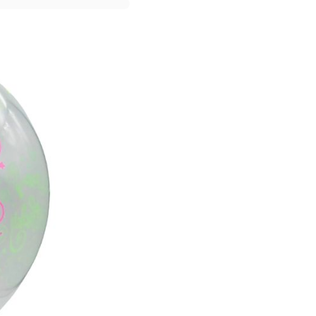
tjes, swirls, confetti en
t tien ballonnen.
3
stuks
!