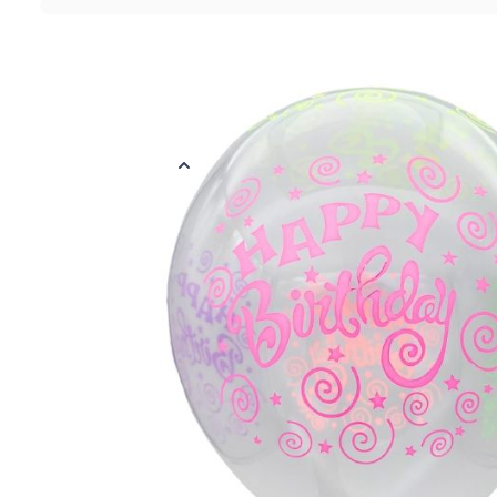
Over dit product
Transparante latex ballonnen bedrukt met 'Happy Birthday', sterre
feesthoedjes in verschillende neon kleuren. Elke verpakking beva
Meer informatie
EAN
872062740823
Kleur
Mix
Materiaal
Rubber
Verpakt per
Verpakt per 10 
Ballon Maat
30 cm
Helium Geschikt
Ja
Thema
Happy Birthday