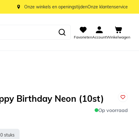
Onze winkels en openingstijden
Onze klantenservice
Favorieten
Account
Winkelwagen
ppy Birthday Neon (10st)
Op voorraad
10 stuks