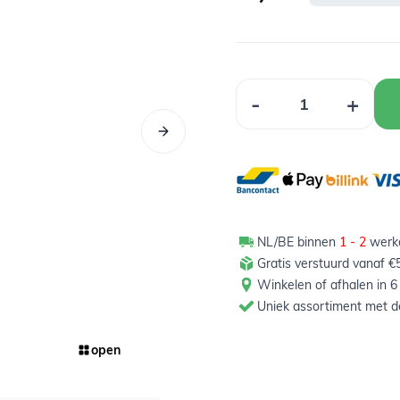
Aantal
-
+
NL/BE binnen
1 - 2
werkd
Gratis verstuurd vanaf €5
Winkelen of afhalen in 6
Uniek assortiment met de
open