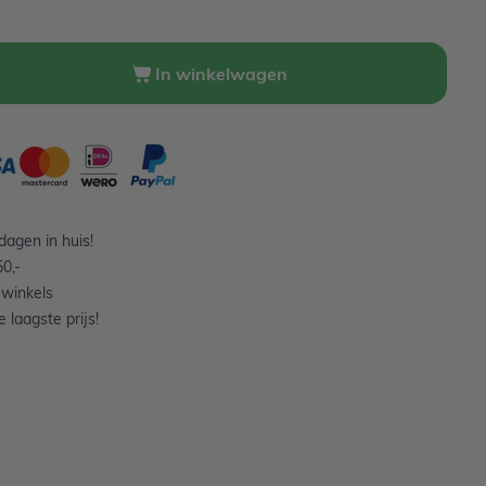
In winkelwagen
agen in huis!
0,-
 winkels
 laagste prijs!