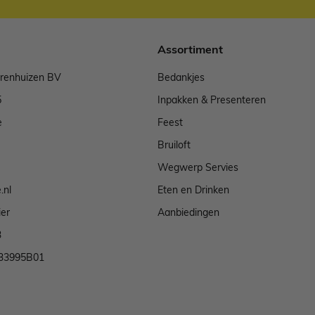
Assortiment
arenhuizen BV
Bedankjes
5
Inpakken & Presenteren
e
Feest
Bruiloft
Wegwerp Servies
.nl
Eten en Drinken
ier
Aanbiedingen
3
33995B01