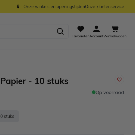
Onze winkels en openingstijden
Onze klantenservice
Favorieten
Account
Winkelwagen
 Papier - 10 stuks
Op voorraad
10 stuks