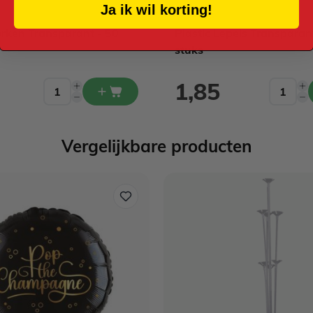
Ja ik wil korting!
orken Transparant - 50
Plastic Lepels Transparan
stuks
1,85
Vergelijkbare producten