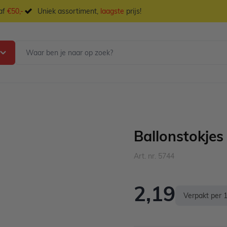
naf
€50,-
Uniek assortiment,
laagste
prijs!
Ballonstokjes
Art. nr. 5744
2,19
Verpakt per 