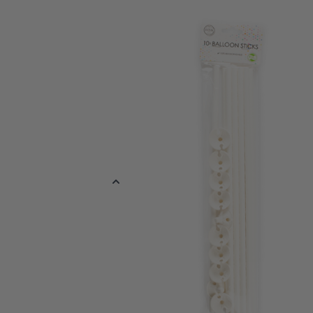
Maak elk feest milieuvriendelijker met deze set van 10 Ballonstok
cm lang en gemaakt van papier, terwijl de houder bestaat uit rie
volledig biologisch afbreekbaar én een duurzaam alternatief voor
Ideaal voor kinderfeestjes, bruiloften of verjaardagen. Combinee
zonder concessies te doen aan kwaliteit of gebruiksgemak. Met 
feest vieren niet alleen leuk, maar ook verantwoord!
Gemaakt van papier en rietsuikerpulp, volledig biologisch afbree
Perfect formaat van 40 cm, geschikt voor elk feest.
Duurzaam en veilig alternatief voor plastic ballonhouders.
Meer informatie
EAN
571273503351
Kleur
Wit
Materiaal
Papier
Verpakt per
Verpakt per 10 