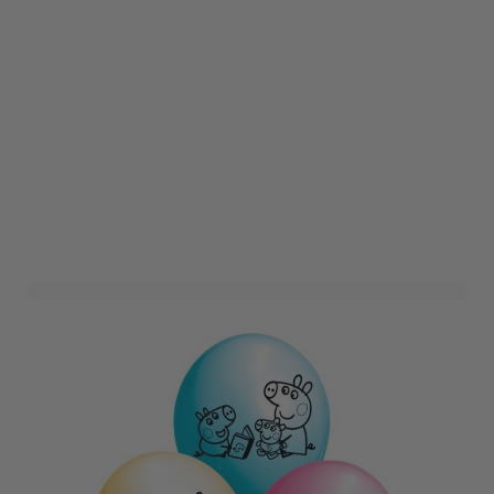
Ballonnen Peppa Pig - 6
stuks
Art. nr. 1-31684
Op voorraad