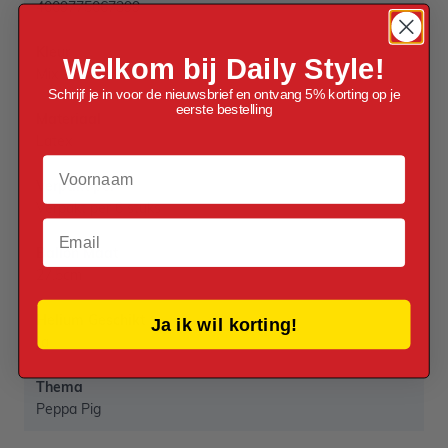
4009775067399
Kleur
Welkom bij Daily Style!
Mix
Schrijf je in voor de nieuwsbrief en ontvang 5% korting op je
eerste bestelling
Materiaal
Latex
Voornaam
Verpakt per
Verpakt per 6 stuks
Email
Ballon Maat
27,5cm
Helium Geschikt
Ja ik wil korting!
Ja
Thema
Peppa Pig