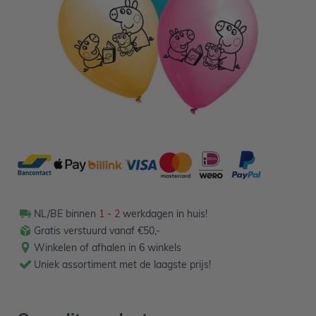
3,49
Verpakt per 6 stuks
Aantal
-
+
In winkelwagen
NL/BE binnen
1 - 2
werkdagen in huis!
Gratis verstuurd vanaf €50,-
Winkelen of afhalen in 6 winkels
Uniek assortiment met de laagste prijs!