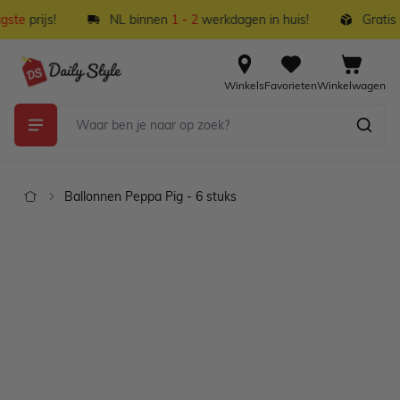
Ga naar de inhoud
ste
prijs!
NL binnen
1 - 2
werkdagen in huis!
Gratis v
Winkels
Favorieten
Winkelwagen
Ballonnen Peppa Pig - 6 stuks