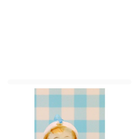
Babybeeldje Kruip Blauw
Art. nr. 1105-74BLAUW
Informeer mij wanneer dit product op voorraad is
Niet op voorraad
7,50