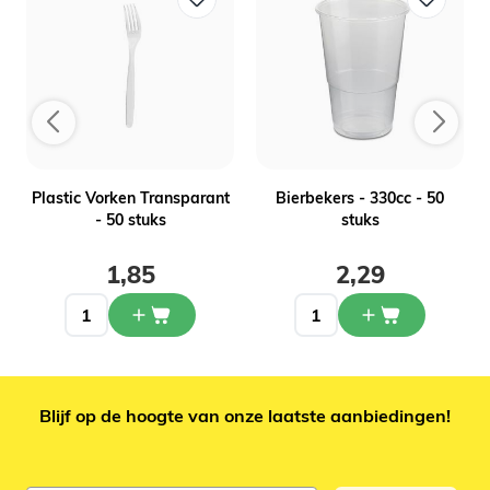
n
Plastic Vorken Transparant
Bierbekers - 330cc - 50
- 50 stuks
stuks
1,85
2,29
Blijf op de hoogte van onze laatste aanbiedingen!