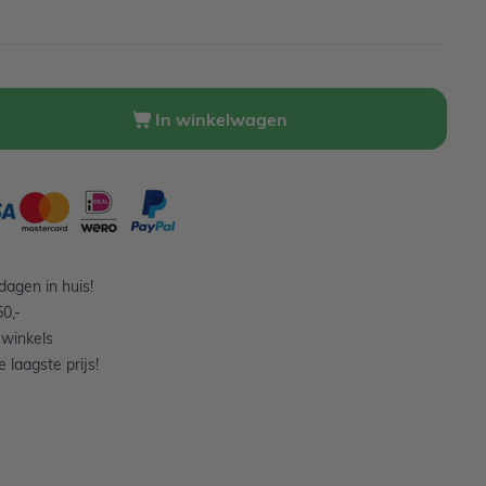
In winkelwagen
agen in huis!
0,-
 winkels
 laagste prijs!