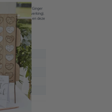
j spel van het merk Ginger
wit en 28 houten afwerking).
n hartje beschrijven en deze
2
tuk