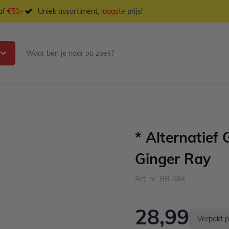
naf
€50,-
Uniek assortiment,
laagste
prijs!
* Alternatief
Ginger Ray
Art. nr. BR-384
28,99
Verpakt p