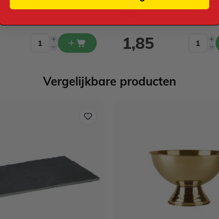
orken Transparant - 50
Plastic Lepels Transparan
stuks
1,85
Vergelijkbare producten