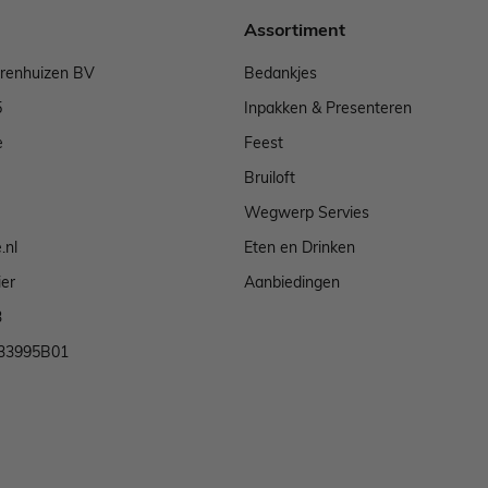
Assortiment
arenhuizen BV
Bedankjes
5
Inpakken & Presenteren
e
Feest
Bruiloft
Wegwerp Servies
.nl
Eten en Drinken
ier
Aanbiedingen
3
33995B01