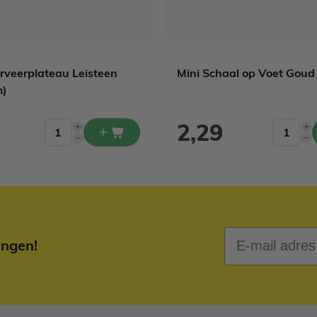
rveerplateau Leisteen
Mini Schaal op Voet Goud
m)
2,29
E-mail adres
ingen!