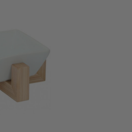
ouder.
7
et