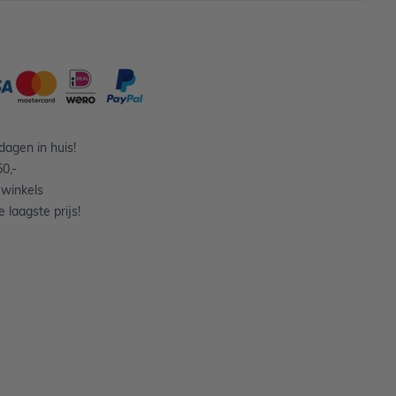
agen in huis!
0,-
 winkels
 laagste prijs!