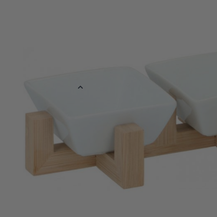
Alpina snack/amuse/dip set bestaande uit twee bakjes en een h
Afmetingen:
bakjes: ca. 8x8x3,5cm
houder: ca. 19,5x10,5x4cm
Meer informatie
EAN
871125217388
Materiaal
Keramiek
Kleur
Wit
Verpakt per
Verpakt per 1 s
Afmetingen
8 x 8 x 3,5 cm