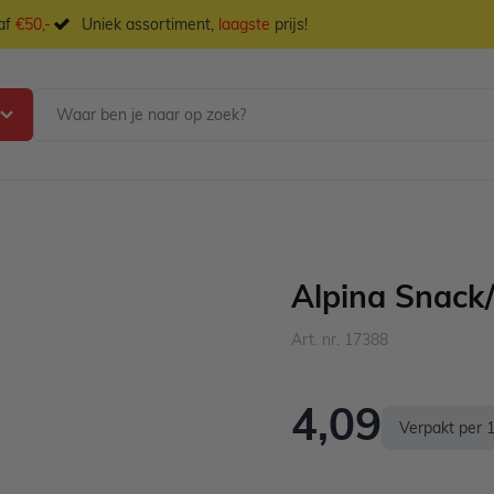
naf
€50,-
Uniek assortiment,
laagste
prijs!
Alpina Snack/
Art. nr. 17388
4,09
Verpakt per 1