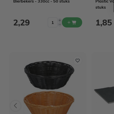
Bierbekers - 330cc - 50 stuks
Plastic V
stuks
2,29
1,85