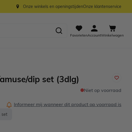
Onze winkels en openingstijden
Onze klantenservice
Favorieten
Account
Winkelwagen
amuse/dip set (3dlg)
Niet op voorraad
Informeer mij wanneer dit product op voorraad is
 set